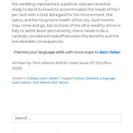
the wedding represented: a political class perceived as
ready to bend its knees to accommodate the needs of the 1
per cent with a total disregard for the environment, the
optics, and the long-term health of the city. Such events
may come and go, but as more of the ultra-wealthy arrive in
Italy to settle down permanently, there needs to be a
carefully considered tradeoff between the benefits and the
less desirable consequences.
Practice your language skills with more ways to
learn Italian
Written by Tom Alberto Bull for Italia! issue 217 (Oct/Nov
2025)
Posted in
Culture
,
Learn Italian
|
Tagged
Culture
,
Gazzetta
,
Language
,
Learn Italian
,
Tom Alberto Bull
,
Venice