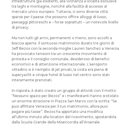
infrastrutture già esistenti, alla vicinanza a località esclusive
tra laghi e montagne, nonché alla facilità di accesso al
mercato unico europeo. Tuttavia, ci sono diverse città
sparse per il paese che possono offrire alloggi di lusso,
paesaggi pittoreschi e – forse soprattutt – un notevole livello
di privacy.
Ma non tutti gli arrivi, permanenti o meno, sono accolti a
braccia aperte. Il sontuoso matrimonio durato tre giorni di
Jeff Bezos con la seconda moglie Lauren Sanchez a Venezia
ha provocato tensioni tra un crescente movimento di
protesta e il consiglio comunale, desideroso di benefici
economici e di attenzione internazionale. L’aeroporto
cittadino si è riempito di jet privati, la costa era piena di
superyacht e cinque hotel di lusso nel centro sono stati
interamente prenotati.
In risposta, è stato creato un gruppo di attivisti con il motto:
“Nessuno spazio per Bezos” e i manifestanti hanno srotolato
un enorme striscione in Piazza San Marco con la scritta: “Se
puoi affittare Venezia per il tuo matrimonio, allora puoi
pagare più tasse”. Bezos ha apportato una modifica
all’ultimo minuto alla location del ricevimento, spostandola
dalla Scuola Grande della Misericordia all’Arsenale.