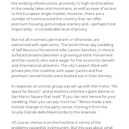
the existing infrastructure, proximity to high-end localities
in the nearby lakes and mountains, as well as ease of access
to the European single market. However, there are a
number of towns around the country that can offer
premium housing, picturesque scenery and – perhaps most
importantly – a considerable level of privacy.
But not all incomers, permanent or otherwise, are
welcomed with open arms. The lavish three-day wedding
of Jeff Bezos to his second wife, Lauren Sanchez, in Venice
surfaced tensions between a growing protest movement
and the council, who were eager for the economic benefit
and international attention. The city’s airport filled with
private jets, the coastline with super-yachts and five
premium central hotels were booked out in their entirety.
In response, an activist group was set up with the motto: “No
space for Bezos”, and protestors unfurled a giant banner in
San Marco Square that read: “If you can rent Venice for your
wedding, then you can pay more tax.” Bezos made a last-
minute change to the party venue, moving it from the
Scuola Grande della Misericordia to the Arsenale.
Of course, Venice is on the frontline in terms of the
problems caused by overtourism. But this was about what