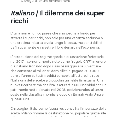
Disregard for the environment
Italiano |
Il dilemma dei super
ricchi
L’Italia non è l’unico paese che si impegna a fondo per
attrarre i super ricchi, non solo per una vacanza esclusiva o
una crociera in barca a vela lungo la costa, ma per stabilirsi
definitivamente e investire il loro denaro nell’economia.
L’introduzione del regime speciale di tassazione forfettaria
nel 2017 – comunemente noto come “regola CR7” in onore
di Cristiano Ronaldo dopo il suo passaggio alla Juventus –
che consente ai milionari domiciliati di pagare 200.000
euro all’anno su tutti i redditi percepiti all’estero, ha reso
l’Italia una delle scelte più popolari tra l’élite finanziaria. Una
nuova ricerca stima che l’Italia attirerà 3.600 individui con un
patrimonio netto elevato nel 2025, posizionandosi al terzo
posto nella classifica mondiale dopo gli Emirati Arabi Uniti e
gli Stati Uniti.
Chi sceglie l’Italia come futura residenza ha l’imbarazzo della
scelta. Milano rimane la destinazione più popolare grazie alle