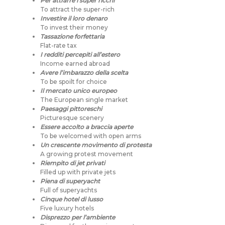
Per attrarre i super ricchi
To attract the super-rich
Investire il loro denaro
To invest their money
Tassazione forfettaria
Flat-rate tax
I redditi percepiti all’estero
Income earned abroad
Avere l’imbarazzo della scelta
To be spoilt for choice
Il mercato unico europeo
The European single market
Paesaggi pittoreschi
Picturesque scenery
Essere accolto a braccia aperte
To be welcomed with open arms
Un crescente movimento di protesta
A growing protest movement
Riempito di jet privati
Filled up with private jets
Piena di superyacht
Full of superyachts
Cinque hotel di lusso
Five luxury hotels
Disprezzo per l’ambiente