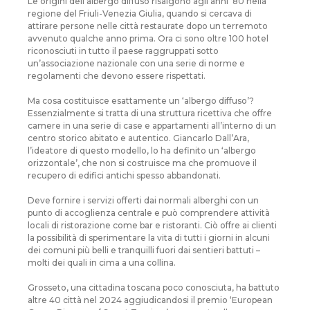
Le origini dell’albergo diffuso risalgono agli anni ‘80 nella
regione del Friuli-Venezia Giulia, quando si cercava di
attirare persone nelle città restaurate dopo un terremoto
avvenuto qualche anno prima. Ora ci sono oltre 100 hotel
riconosciuti in tutto il paese raggruppati sotto
un’associazione nazionale con una serie di norme e
regolamenti che devono essere rispettati.
Ma cosa costituisce esattamente un ‘albergo diffuso’?
Essenzialmente si tratta di una struttura ricettiva che offre
camere in una serie di case e appartamenti all’interno di un
centro storico abitato e autentico. Giancarlo Dall’Ara,
l’ideatore di questo modello, lo ha definito un ‘albergo
orizzontale’, che non si costruisce ma che promuove il
recupero di edifici antichi spesso abbandonati.
Deve fornire i servizi offerti dai normali alberghi con un
punto di accoglienza centrale e può comprendere attività
locali di ristorazione come bar e ristoranti. Ciò offre ai clienti
la possibilità di sperimentare la vita di tutti i giorni in alcuni
dei comuni più belli e tranquilli fuori dai sentieri battuti –
molti dei quali in cima a una collina.
Grosseto, una cittadina toscana poco conosciuta, ha battuto
altre 40 città nel 2024 aggiudicandosi il premio ‘European