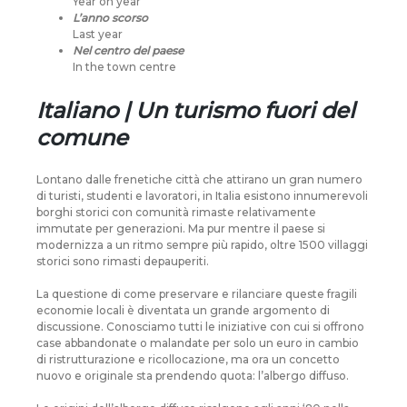
Year on year
L’anno scorso
Last year
Nel centro del paese
In the town centre
Italiano | Un turismo fuori del
comune
Lontano dalle frenetiche città che attirano un gran numero
di turisti, studenti e lavoratori, in Italia esistono innumerevoli
borghi storici con comunità rimaste relativamente
immutate per generazioni. Ma pur mentre il paese si
modernizza a un ritmo sempre più rapido, oltre 1500 villaggi
storici sono rimasti depauperiti.
La questione di come preservare e rilanciare queste fragili
economie locali è diventata un grande argomento di
discussione. Conosciamo tutti le iniziative con cui si offrono
case abbandonate o malandate per solo un euro in cambio
di ristrutturazione e ricollocazione, ma ora un concetto
nuovo e originale sta prendendo quota: l’albergo diffuso.