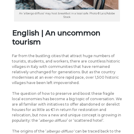
An ‘albergo diffuso’ may host breakfast in a local cafe. Photo © Lais/Adobe
Stock
English | An uncommon
tourism
Far from the bustling cities that attract huge numbers of
tourists, students, and workers, there are countless historic
villages in Italy with communities that have remained
relatively unchanged for generations. But as the country
modernises at an ever-more rapid pace, over 1,500 historic
villages have been left impoverished.
The question of how to preserve and boost these fragile
local economies has become a big topic of conversation. We
are all familiar with initiatives to offer abandoned or derelict
houses for as little as €1 in return for restoration and
relocation, but now a new and unique concept is growing in
popularity: the ‘
albergo diffuso
’ or ‘scattered hotel’.
The origins of the ‘
albergo diffuso’
can be traced back to the