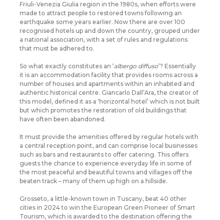
Friuli-Venezia Giulia region in the 1980s, when efforts were
made to attract people to restored towns following an
earthquake some years earlier. Now there are over 100
recognised hotels up and down the country, grouped under
a national association, with a set of rules and regulations
that must be adhered to.
So what exactly constitutes an ‘
albergo diffuso
’? Essentially
it is an accommodation facility that provides rooms across a
number of houses and apartments within an inhabited and
authentic historical centre. Giancarlo Dall’Ara, the creator of
this model, defined it as a ‘horizontal hotel’ which is not built
but which promotes the restoration of old buildings that
have often been abandoned.
It must provide the amenities offered by regular hotels with
a central reception point, and can comprise local businesses
such as bars and restaurants to offer catering. This offers
guests the chance to experience everyday life in some of
the most peaceful and beautiful towns and villages off the
beaten track – many of them up high on a hillside.
Grosseto, a little-known town in Tuscany, beat 40 other
cities in 2024 to win the European Green Pioneer of Smart
Tourism, which is awarded to the destination offering the